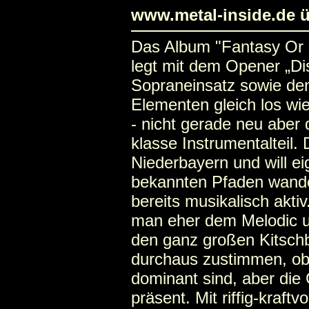
www.metal-inside.de ü
Das Album "Fantasy Or
legt mit dem Opener „Di
Sopraneinsatz sowie den
Elementen gleich los w
- nicht gerade neu aber
klasse Instrumentalteil.
Niederbayern und will eig
bekannten Pfaden wandel
bereits musikalisch akti
man eher dem Melodic u
den ganz großen Kitsc
durchaus zustimmen, obw
dominant sind, aber die G
präsent. Mit riffig-kraftv