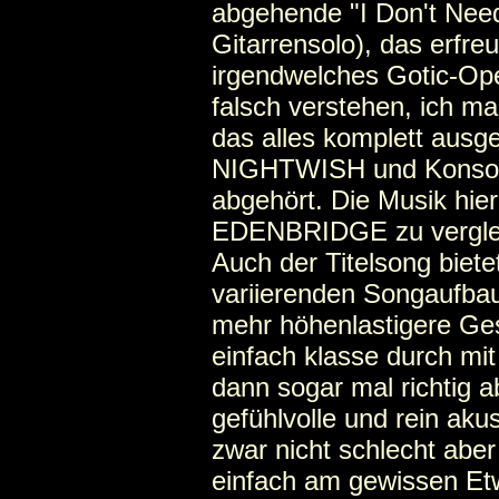
abgehende "I Don't Nee
Gitarrensolo), das erfre
irgendwelches Gotic-Ope
falsch verstehen, ich m
das alles komplett ausg
NIGHTWISH und Konsort
abgehört. Die Musik hier i
EDENBRIDGE zu vergle
Auch der Titelsong biete
variierenden Songaufbau
mehr höhenlastigere Ges
einfach klasse durch mi
dann sogar mal richtig 
gefühlvolle und rein aku
zwar nicht schlecht aber
einfach am gewissen Et