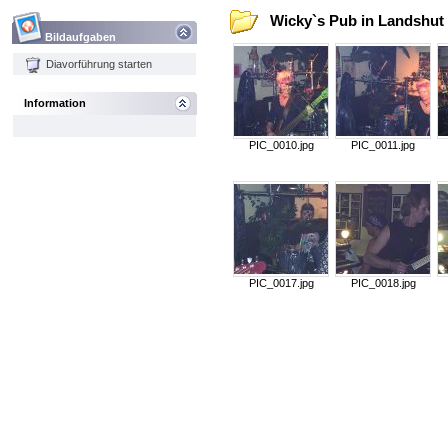
Wicky`s Pub in Landshut a
Bildaufgaben
Diavorführung starten
Information
PIC_0010.jpg
PIC_0011.jpg
PIC_0017.jpg
PIC_0018.jpg