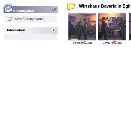
Wirtshaus Bavaria in Egin
Bildaufgaben
Diavorführung starten
Information
bavaria01.jpg
bavaria02.jpg